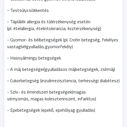
- Testsúlycsökkentés
- Táplálék allergia és túlérzékenység esetén
(pl. ételallergia, ételintolerancia, lisztérzékenység)
- Gyomor- és bélbetegségek (pl. Crohn betegség, fekélyes
vastagbélgyulladás,gyomorfekély)
- Hasnyálmirigy betegségek
- A máj betegségei(gyulladásos májbetegségek, zsírmáj)
- Cukorbetegség (inzulinrezisztencia, terhességi diabétesz)
- Szív- és érrendszeri betegségek(magas
vérnyomás, magas koleszterinszint, infarktus)
- Epebetegségek (epekő, epehólyag gyulladás)